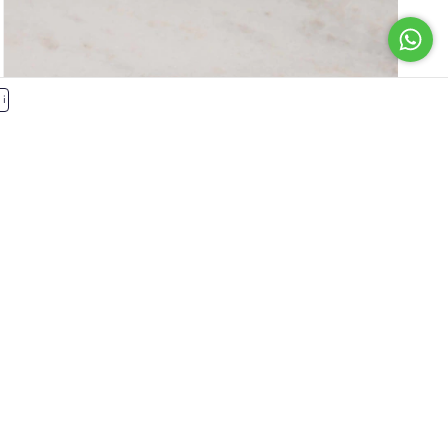
i
FRETE GRÁTIS
R$1.800,00
Corviglia Art Series Default
6
x de
R$300,00