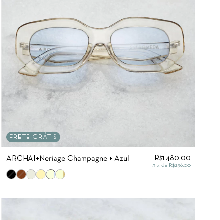
FRETE GRÁTIS
R$1.480,00
ARCHAI+Neriage Champagne + Azul
5
x de
R$296,00