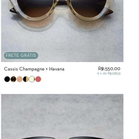
FRETE GRÁTIS
R$1.550,00
Cassis Champagne + Havana
6
x de
R$258,33