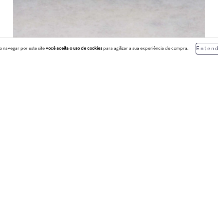
 navegar por este site
você aceita o uso de cookies
para agilizar a sua experiência de compra.
Entend
FRETE GRÁTIS
R$1.150,00
Mylos Preto
4
x de
R$287,50