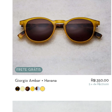
FRETE GRÁTIS
R$1.350,00
Giorgio Âmbar + Havana
5
x de
R$270,00