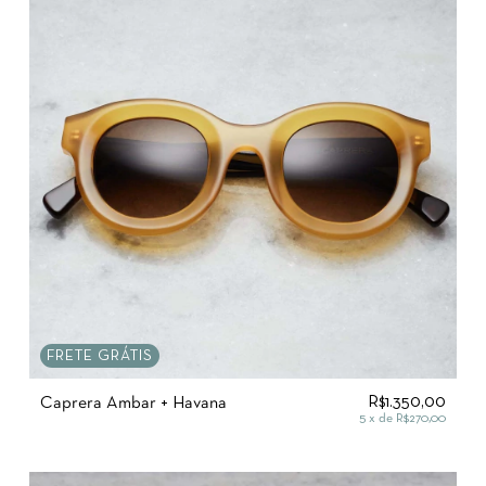
FRETE GRÁTIS
R$1.350,00
Caprera Âmbar + Havana
5
x de
R$270,00