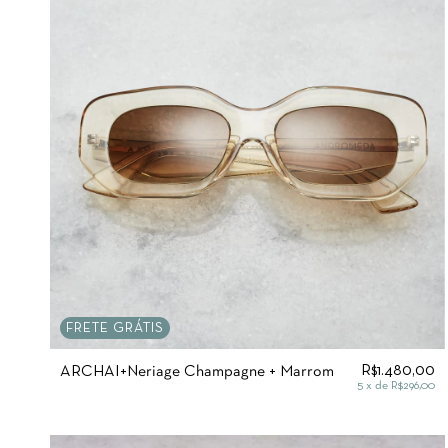
FRETE GRÁTIS
R$1.480,00
ARCHAI+Neriage Champagne + Marrom
5
x de
R$296,00