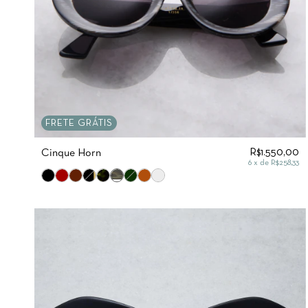
FRETE GRÁTIS
R$1.550,00
Cinque Horn
6
x de
R$258,33