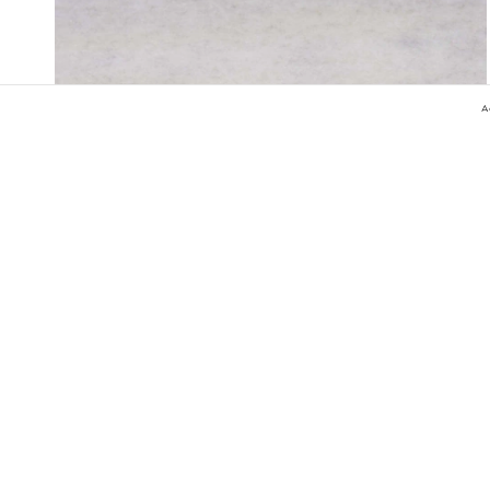
Ao
FRETE GRÁTIS
R$1.150,00
Mylos Verde
4
x de
R$287,50