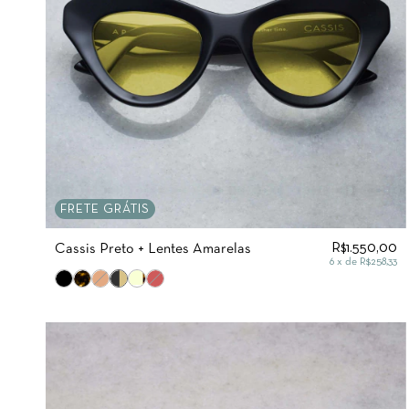
FRETE GRÁTIS
R$1.550,00
Cassis Preto + Lentes Amarelas
6
x de
R$258,33