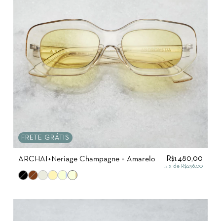
FRETE GRÁTIS
R$1.480,00
ARCHAI+Neriage Champagne + Amarelo
5
x de
R$296,00